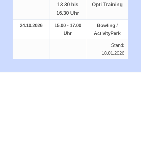
13.30 bis
Opti-Training
16.30 Uhr
24.10.2026
15.00 - 17.00
Bowling /
Uhr
ActivityPark
Stand:
18.01.2026
Zusätzliche Termine oder Änderungen werden
in der WhatsApp-Gruppe bekannt gegeben.