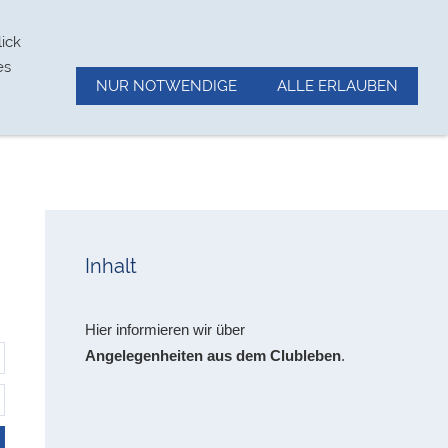
Wetter/Wasserstand
Impressum
ick
es
NUR NOTWENDIGE
ALLE ERLAUBEN
Inhalt
Hier informieren wir über
Angelegenheiten aus dem Clubleben
.