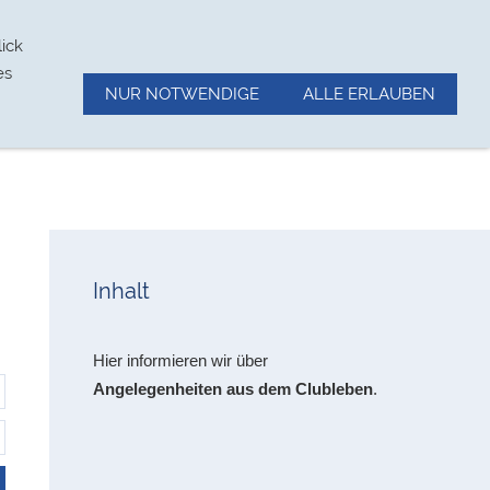
Wetter/Wasserstand
Impressum
ick
es
NUR NOTWENDIGE
ALLE ERLAUBEN
Inhalt
Hier informieren wir über
Angelegenheiten aus dem Clubleben
.